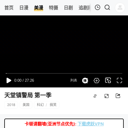
0
首页
日漫
美漫
特摄
日剧
追剧周表
今日更新
我的观影记录
暂无观看影片的记录
天堂镇警局 第一季
2018
美国
科幻
/
搞笑
卡顿请翻墙(亚洲节点优先):
下载虎跃VPN