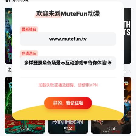
欢迎来到MuteFun动漫
最新域名
www.mutefun.tv
在线游玩
10集全
8集全
9集全
多样瑟瑟角色场景👄互动游戏💗待你体验!🌟
瑞克和莫蒂 第八季
爱、死亡和机器人 第二季
爱、死亡和机器人 第三季
加载失败或播放缓慢，请使用VPN
好的，我记住啦
10集全
8集全
8集全