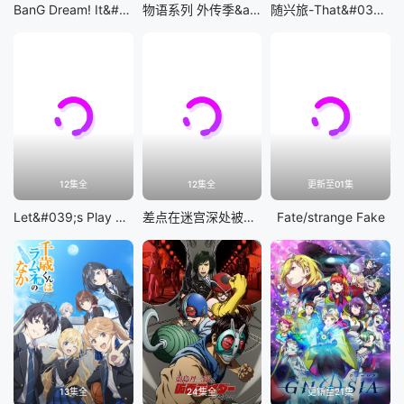
BanG Dream! It&#039;s MyGO!!!!!
物语系列 外传季&amp;怪物季
随兴旅-That&#039;s Journey-
12集全
12集全
更新至01集
Let&#039;s Play 充满挑战的人生
差点在迷宫深处被信任的伙伴杀掉，但靠着天赐技能「无限扭蛋」获得等级9999的伙伴，我要向前队友和世界展开复仇&amp;「给他们好看！」
Fate/strange Fake
13集全
24集全
更新至21集