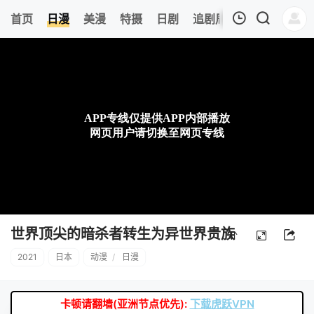
8
首页
日漫
美漫
特摄
日剧
追剧周表
今日更新
我的观影记录
暂无观看影片的记录
世界顶尖的暗杀者转生为异世界贵族
2021
日本
动漫
/
日漫
卡顿请翻墙(亚洲节点优先):
下载虎跃VPN