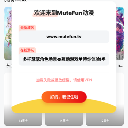
欢迎来到MuteFun动漫
最新域名
www.mutefun.tv
在线游玩
12集全
12集全
剧场版
多样瑟瑟角色场景👄互动游戏💗待你体验!🌟
东京猫猫 NEW～♡
真・进化果 实不知不觉踏上胜利的人生
剧场版 Fate/stay night [Heaven&#039;s Feel] III.spring song
加载失败或播放缓慢，请使用VPN
好的，我记住啦
13集全
14集全
12集全