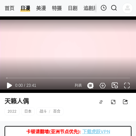
6
首页
日漫
美漫
特摄
日剧
追剧周表
今日更新
我的观影记录
暂无观看影片的记录
天籁人偶
2022
日本
战斗
/
百合
卡顿请翻墙(亚洲节点优先):
下载虎跃VPN