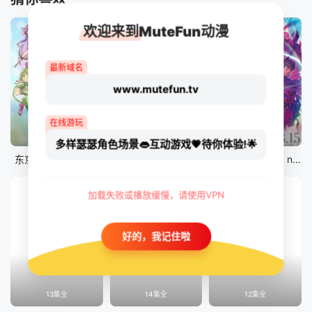
欢迎来到MuteFun动漫
最新域名
www.mutefun.tv
在线游玩
12集全
12集全
剧场版
多样瑟瑟角色场景👄互动游戏💗待你体验!🌟
东京猫猫 NEW～♡
真・进化果 实不知不觉踏上胜利的人生
剧场版 Fate/stay night [Heaven&#039;s Feel] III.spring song
加载失败或播放缓慢，请使用VPN
好的，我记住啦
13集全
14集全
12集全