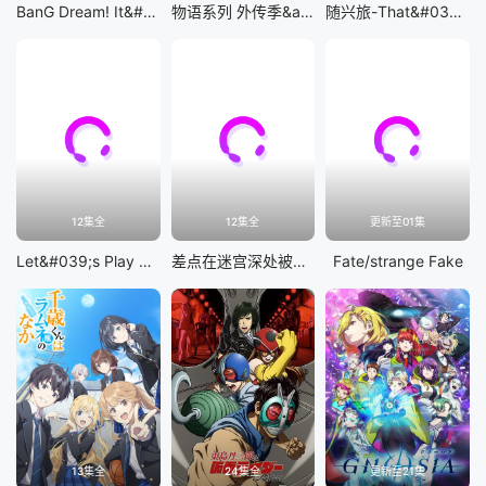
BanG Dream! It&#039;s MyGO!!!!!
物语系列 外传季&amp;怪物季
随兴旅-That&#039;s Journey-
12集全
12集全
更新至01集
Let&#039;s Play 充满挑战的人生
差点在迷宫深处被信任的伙伴杀掉，但靠着天赐技能「无限扭蛋」获得等级9999的伙伴，我要向前队友和世界展开复仇&amp;「给他们好看！」
Fate/strange Fake
13集全
24集全
更新至21集