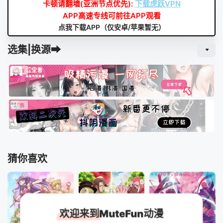
卡顿请翻墙(亚洲节点优先):
下载虎跃VPN
APP高速专线可前往APP观看
点我下载APP（仅安卓/苹果暂无）
选集|换源➡
猜你喜欢
欢迎来到MuteFun动漫