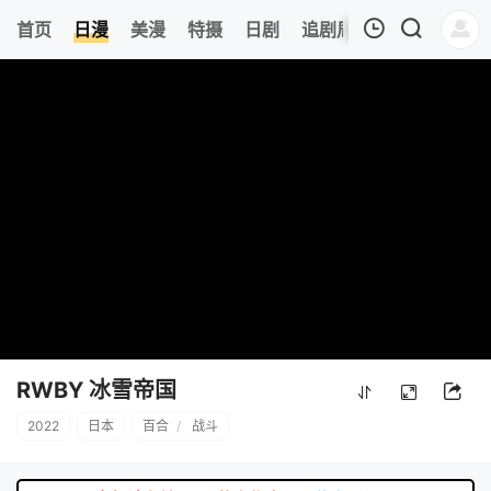
8
首页
日漫
美漫
特摄
日剧
追剧周表
今日更新
我的观影记录
暂无观看影片的记录
RWBY 冰雪帝国
2022
日本
百合
/
战斗