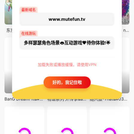
最新域名
www.mutefun.tv
12集全
12集全
剧场版
东京猫猫 NEW～♡
真・进化果 实不知不觉踏上胜利的人生
剧场版 Fate/stay night [Heaven&#039;s Feel] III.spring song
在线游玩
多样瑟瑟角色场景👄互动游戏💗待你体验!🌟
加载失败或播放缓慢，请使用VPN
好的，我记住啦
13集全
14集全
12集全
BanG Dream! It&#039;s MyGO!!!!!
物语系列 外传季&amp;怪物季
随兴旅-That&#039;s Journey-