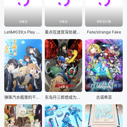
12集全
12集全
更新至01集
Let&#039;s Play 充满挑战的人生
差点在迷宫深处被信任的伙伴杀掉，但靠着天赐技能「无限扭蛋」获得等级9999的伙伴，我要向前队友和世界展开复仇&amp;「给他们好看！」
Fate/strange Fake
13集全
24集全
更新至21集
弹珠汽水瓶里的千岁同学
东岛丹三郎想成为假面骑士
古诺希亚