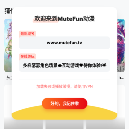
猜你喜欢
欢迎来到MuteFun动漫
最新域名
www.mutefun.tv
在线游玩
多样瑟瑟角色场景👄互动游戏💗待你体验!🌟
12集全
12集全
剧场版
东京猫猫 NEW～♡
真・进化果 实不知不觉踏上胜利的人生
剧场版 Fate/stay night [Heaven&#039;s Feel] III.spring song
加载失败或播放缓慢，请使用VPN
好的，我记住啦