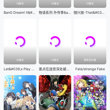
13集全
14集全
12集全
BanG Dream! It&#039;s MyGO!!!!!
物语系列 外传季&amp;怪物季
随兴旅-That&#039;s Journey-
12集全
12集全
更新至01集
Let&#039;s Play 充满挑战的人生
差点在迷宫深处被信任的伙伴杀掉，但靠着天赐技能「无限扭蛋」获得等级9999的伙伴，我要向前队友和世界展开复仇&amp;「给他们好看！」
Fate/strange Fake