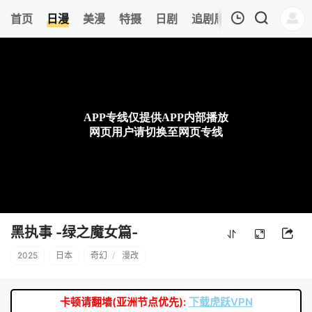
8
首页
日漫
美漫
特摄
日剧
追剧周表
今日更新
我的观影记录
暂无观看影片的记录
黑执事 -绿之魔女篇-
2025
日本
奇幻
/
漫改
卡顿请翻墙(亚洲节点优先):
下载虎跃VPN