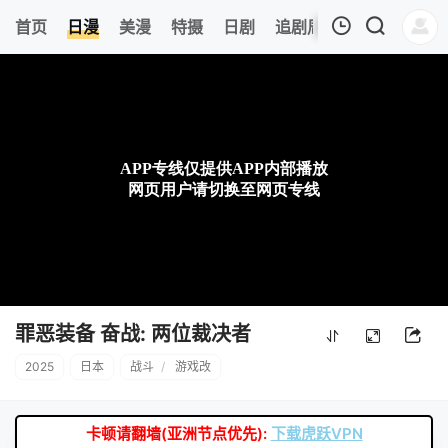
0
首页
日漫
美漫
特摄
日剧
追剧周表
今日更新
我的观影记录
暂无观看影片的记录
罪恶装备 奋战: 两位裁决者
2025
日本
战斗
/
游戏改
卡顿请翻墙(亚洲节点优先):
下载虎跃VPN