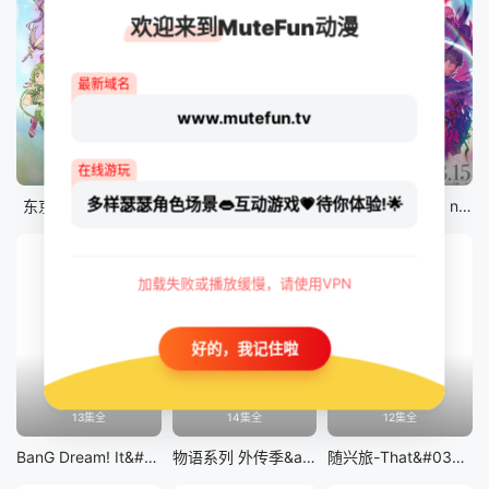
欢迎来到MuteFun动漫
最新域名
www.mutefun.tv
12集全
12集全
剧场版
在线游玩
多样瑟瑟角色场景👄互动游戏💗待你体验!🌟
东京猫猫 NEW～♡
真・进化果 实不知不觉踏上胜利的人生
剧场版 Fate/stay night [Heaven&#039;s Feel] III.spring song
加载失败或播放缓慢，请使用VPN
好的，我记住啦
13集全
14集全
12集全
BanG Dream! It&#039;s MyGO!!!!!
物语系列 外传季&amp;怪物季
随兴旅-That&#039;s Journey-