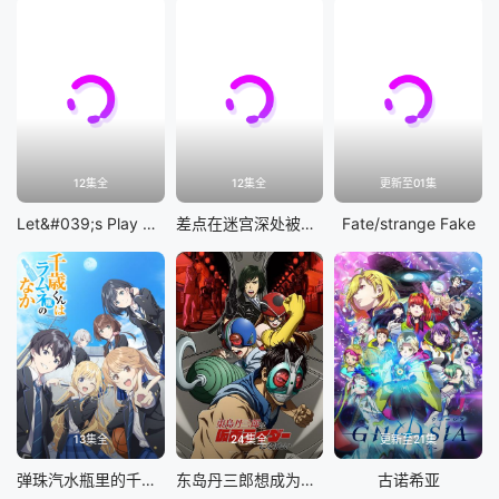
12集全
12集全
更新至01集
Let&#039;s Play 充满挑战的人生
差点在迷宫深处被信任的伙伴杀掉，但靠着天赐技能「无限扭蛋」获得等级9999的伙伴，我要向前队友和世界展开复仇&amp;「给他们好看！」
Fate/strange Fake
13集全
24集全
更新至21集
弹珠汽水瓶里的千岁同学
东岛丹三郎想成为假面骑士
古诺希亚