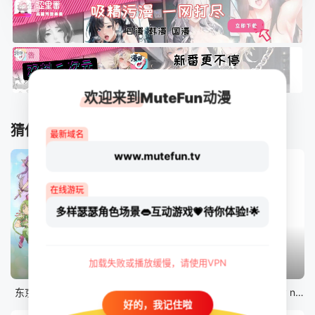
欢迎来到MuteFun动漫
猜你喜欢
最新域名
www.mutefun.tv
在线游玩
多样瑟瑟角色场景👄互动游戏💗待你体验!🌟
加载失败或播放缓慢，请使用VPN
12集全
12集全
剧场版
东京猫猫 NEW～♡
真・进化果 实不知不觉踏上胜利的人生
剧场版 Fate/stay night [Heaven&#039;s Feel] III.spring song
好的，我记住啦