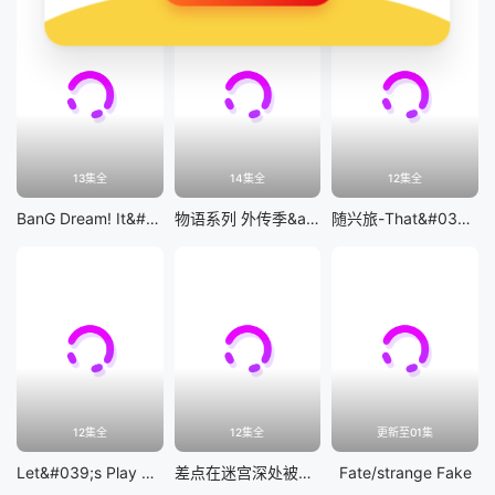
13集全
14集全
12集全
BanG Dream! It&#039;s MyGO!!!!!
物语系列 外传季&amp;怪物季
随兴旅-That&#039;s Journey-
12集全
12集全
更新至01集
Let&#039;s Play 充满挑战的人生
差点在迷宫深处被信任的伙伴杀掉，但靠着天赐技能「无限扭蛋」获得等级9999的伙伴，我要向前队友和世界展开复仇&amp;「给他们好看！」
Fate/strange Fake