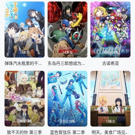
13集全
24集全
更新至21集
弹珠汽水瓶里的千岁同学
东岛丹三郎想成为假面骑士
古诺希亚
更新至18集
更新至19集
12集全
致不灭的你 第三季
蓝色管弦乐 第二季
明天，美食广场见。