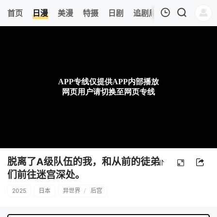
8
首页
日漫
美漫
特摄
日剧
追剧周表
今日更新
我的观影记录
暂无观看影片的记录
脱离了A级队伍的我，和从前的徒弟
们前往迷宫深处。
2025
日本
异世界
/
后宫