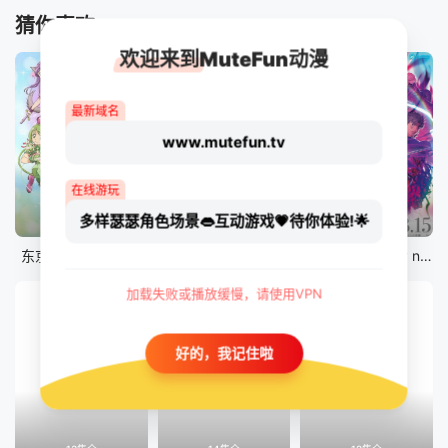
猜你喜欢
欢迎来到MuteFun动漫
最新域名
www.mutefun.tv
在线游玩
多样瑟瑟角色场景👄互动游戏💗待你体验!🌟
12集全
12集全
剧场版
东京猫猫 NEW～♡
真・进化果 实不知不觉踏上胜利的人生
剧场版 Fate/stay night [Heaven&#039;s Feel] III.spring song
加载失败或播放缓慢，请使用VPN
好的，我记住啦