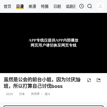
8
首页
日漫
美漫
特摄
日剧
追剧周表
今日更新
我的观影记录
暂无观看影片的记录
虽然是公会的前台小姐，因为讨厌加
班，所以打算自己讨伐boss
2025
日本
异世界
/
战斗