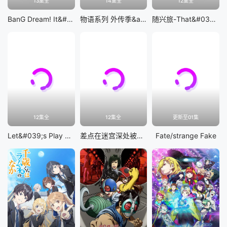
13集全
14集全
12集全
BanG Dream! It&#039;s MyGO!!!!!
物语系列 外传季&amp;怪物季
随兴旅-That&#039;s Journey-
12集全
12集全
更新至01集
Let&#039;s Play 充满挑战的人生
差点在迷宫深处被信任的伙伴杀掉，但靠着天赐技能「无限扭蛋」获得等级9999的伙伴，我要向前队友和世界展开复仇&amp;「给他们好看！」
Fate/strange Fake