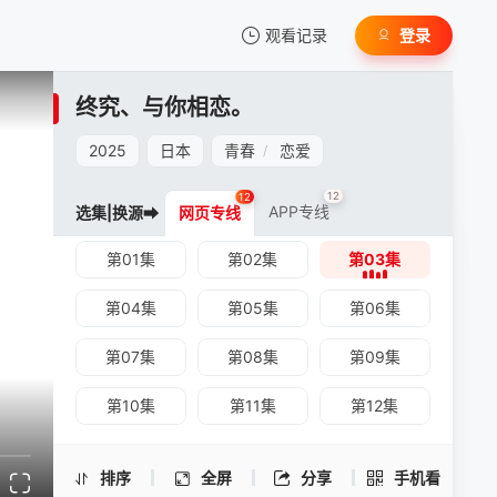
观看记录
登录
我的观影记录
终究、与你相恋。
2025
日本
青春
恋爱
/
12
12
APP专线
选集|换源➡
网页专线
第01集
第02集
第03集
暂无观看影片的记录
终究、与你相恋。 -第03集
手机扫一扫继续看
第04集
第05集
第06集
第07集
第08集
第09集
第10集
第11集
第12集
排序
全屏
分享
手机看