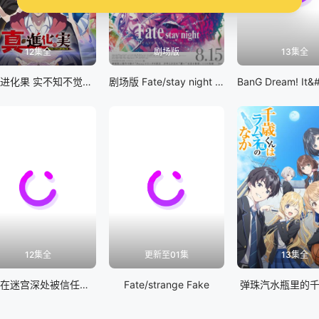
12集全
剧场版
13集全
真・进化果 实不知不觉踏上胜利的人生
剧场版 Fate/stay night [Heaven&#039;s Feel] III.spring song
12集全
更新至01集
13集全
差点在迷宫深处被信任的伙伴杀掉，但靠着天赐技能「无限扭蛋」获得等级9999的伙伴，我要向前队友和世界展开复仇&amp;「给他们好看！」
Fate/strange Fake
弹珠汽水瓶里的