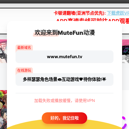
卡顿请翻墙(亚洲节点优先):
下载虎跃V
APP高速专线可前往APP观
点我下载APP（仅安卓/苹果暂无）
欢迎来到MuteFun动漫
最新域名
www.mutefun.tv
在线游玩
多样瑟瑟角色场景👄互动游戏💗待你体验!🌟
加载失败或播放缓慢，请使用VPN
好的，我记住啦