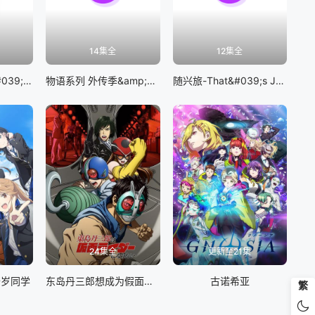
14集全
12集全
BanG Dream! It&#039;s MyGO!!!!!
物语系列 外传季&amp;怪物季
随兴旅-That&#039;s Journey-
24集全
更新至21集
千岁同学
东岛丹三郎想成为假面骑士
古诺希亚
繁