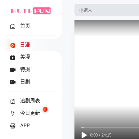
首页
日漫
美漫
特摄
日剧
追剧周表
8
今日更新
APP