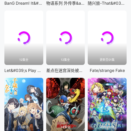
BanG Dream! It&#039;s MyGO!!!!!
物语系列 外传季&amp;怪物季
随兴旅-That&#039;s Journey-
12集全
12集全
更新至01集
Let&#039;s Play 充满挑战的人生
差点在迷宫深处被信任的伙伴杀掉，但靠着天赐技能「无限扭蛋」获得等级9999的伙伴，我要向前队友和世界展开复仇&amp;「给他们好看！」
Fate/strange Fake
13集全
24集全
更新至21集