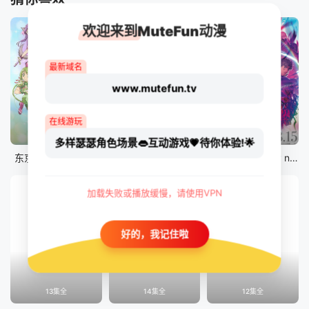
欢迎来到MuteFun动漫
最新域名
www.mutefun.tv
在线游玩
12集全
12集全
剧场版
多样瑟瑟角色场景👄互动游戏💗待你体验!🌟
东京猫猫 NEW～♡
真・进化果 实不知不觉踏上胜利的人生
剧场版 Fate/stay night [Heaven&#039;s Feel] III.spring song
加载失败或播放缓慢，请使用VPN
好的，我记住啦
13集全
14集全
12集全