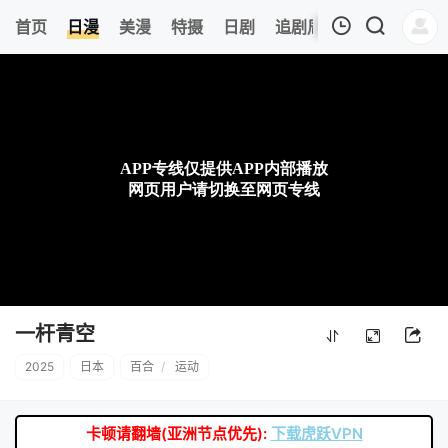
8
首页
日漫
美漫
特摄
日剧
追剧周表
今日更新
我的观影记录
暂无观看影片的记录
一杆青空
2025
日本
百合
/
运动
卡顿请翻墙(亚洲节点优先):
下载虎跃VPN