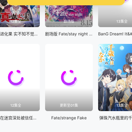
12集全
剧场版
13集全
真・进化果 实不知不觉踏上胜利的人生
剧场版 Fate/stay night [Heaven&#039;s Feel] III.spring song
12集全
更新至01集
13集全
差点在迷宫深处被信任的伙伴杀掉，但靠着天赐技能「无限扭蛋」获得等级9999的伙伴，我要向前队友和世界展开复仇&amp;「给他们好看！」
Fate/strange Fake
弹珠汽水瓶里的