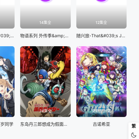
14集全
12集全
BanG Dream! It&#039;s MyGO!!!!!
物语系列 外传季&amp;怪物季
随兴旅-That&#039;s Journey-
24集全
更新至21集
千岁同学
东岛丹三郎想成为假面骑士
古诺希亚
繁