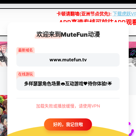
卡顿请翻墙(亚洲节点优先):
下载虎跃V
APP高速专线可前往APP观
点我下载APP（仅安卓/苹果暂无）
欢迎来到MuteFun动漫
最新域名
www.mutefun.tv
在线游玩
多样瑟瑟角色场景👄互动游戏💗待你体验!🌟
加载失败或播放缓慢，请使用VPN
好的，我记住啦