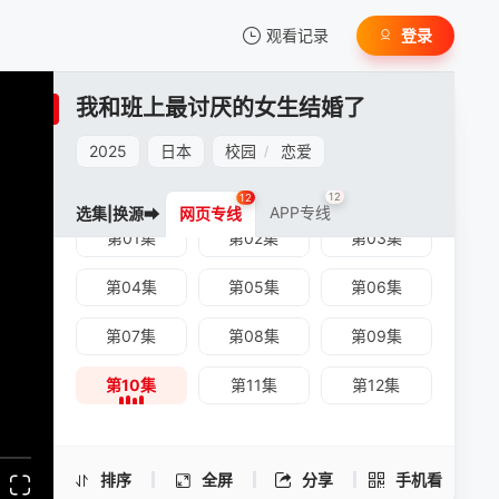
观看记录
登录
我的观影记录
我和班上最讨厌的女生结婚了
2025
日本
校园
恋爱
/
12
12
APP专线
选集|换源➡
网页专线
第01集
第02集
第03集
暂无观看影片的记录
我和班上最讨厌的女生结婚了 -第10集
第04集
第05集
第06集
手机扫一扫继续看
第07集
第08集
第09集
第10集
第11集
第12集
排序
全屏
分享
手机看