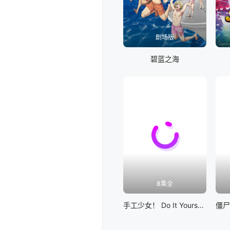
剧场版
碧蓝之海
8集全
手工少女！ Do It Yourself!! 真人版