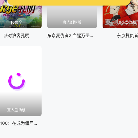
10集全
真人剧场版
真人剧场版
派对浪客孔明
东京复仇者2 血腥万圣节篇-决战-
东京复仇
真人剧场版
僵尸100：在成为僵尸前要做的100件事 真人版