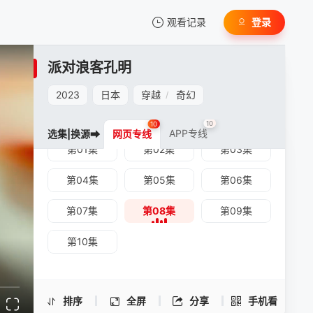
观看记录
登录
我的观影记录
派对浪客孔明
2023
日本
穿越
奇幻
/
10
10
APP专线
选集|换源➡
网页专线
第01集
第02集
第03集
暂无观看影片的记录
派对浪客孔明 -第08集
第04集
第05集
第06集
手机扫一扫继续看
第07集
第08集
第09集
第10集
排序
全屏
分享
手机看