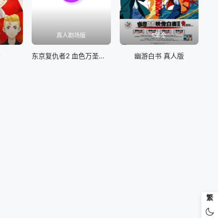
真人剧场版
5集全
者
东京复仇者2 血色万圣节篇-命运-
幽游白书 真人版
繁