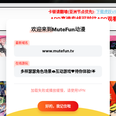
卡顿请翻墙(亚洲节点优先):
下载虎跃V
APP高速专线可前往APP观
点我下载APP（仅安卓/苹果暂无）
欢迎来到MuteFun动漫
最新域名
www.mutefun.tv
在线游玩
多样瑟瑟角色场景👄互动游戏💗待你体验!🌟
加载失败或播放缓慢，请使用VPN
好的，我记住啦