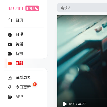
首页
日漫
美漫
特摄
日剧
追剧周表
6
今日更新
APP