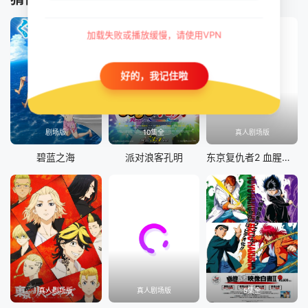
加载失败或播放缓慢，请使用VPN
好的，我记住啦
剧场版
10集全
真人剧场版
碧蓝之海
派对浪客孔明
东京复仇者2 血腥万圣节篇-决战-
真人剧场版
真人剧场版
5集全