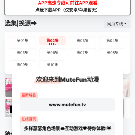
APP高速专线可前往APP观看
点我下载APP（仅安卓/苹果暂无）
选集|换源➡
网页专线
第01集
第02集
第03集
第04集
第05集
第06集
第07集
第08集
第09集
第10集
欢迎来到MuteFun动漫
最新域名
www.mutefun.tv
在线游玩
多样瑟瑟角色场景👄互动游戏💗待你体验!🌟
猜你喜欢