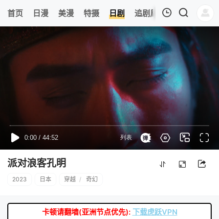
6
首页
日漫
美漫
特摄
日剧
追剧周表
今日更新
我的观影记录
暂无观看影片的记录
派对浪客孔明
2023
日本
穿越
/
奇幻
卡顿请翻墙(亚洲节点优先):
下载虎跃VPN