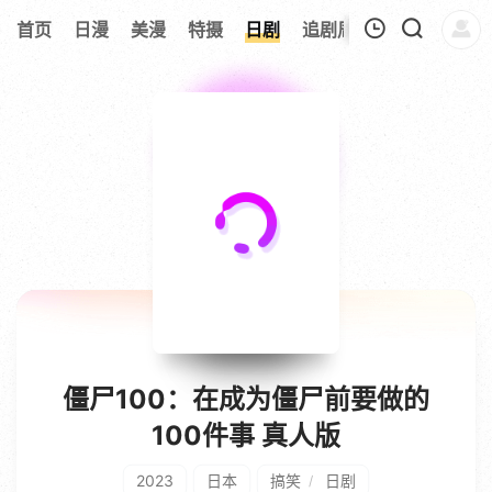
8
首页
日漫
美漫
特摄
日剧
追剧周表
今日更新
我的观影记录
暂无观看影片的记录
僵尸100：在成为僵尸前要做的
100件事 真人版
2023
日本
搞笑
日剧
/