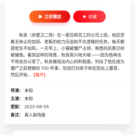
立即播放
收藏
秋良（赤楚卫二饰）在一家压榨员工的公司上班，他忍受
着无休止的加班、老板的权力压迫和不合逻辑的任务，每天都
感觉生不如死。一天早上，小镇被僵尸占领，熟悉的风景已经
被摧毁。看到这样的场景，秋良高兴地大喊 ——因为他再也
不用去办公室了。秋良展现出内心的积极面，列出了他在成为
僵尸之前想做的 100 件事，包括打扫房子和在阳台上露营，
然后开始...
【展开】
导演：
未知
主演：
未知
更新：
2023-08-05
备注：
真人剧场版