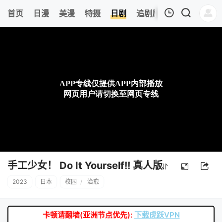
0
首页
日漫
美漫
特摄
日剧
追剧周表
今日更新
我的观影记录
暂无观看影片的记录
手工少女！ Do It Yourself!! 真人版
2023
日本
校园
/
治愈
卡顿请翻墙(亚洲节点优先):
下载虎跃VPN