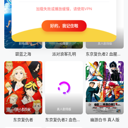
加载失败或播放缓慢，请使用VPN
好的，我记住啦
剧场版
10集全
真人剧场版
碧蓝之海
派对浪客孔明
东京复仇者2 血腥万圣节篇-决战-
真人剧场版
真人剧场版
5集全
东京复仇者
东京复仇者2 血色万圣节篇-命运-
幽游白书 真人版