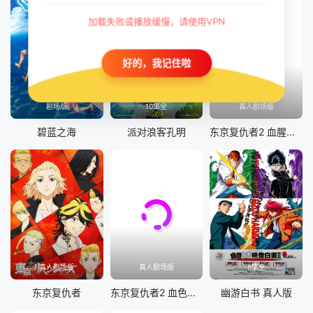
加载失败或播放缓慢，请使用VPN
好的，我记住啦
剧场版
10集全
真人剧场版
碧蓝之海
派对浪客孔明
东京复仇者2 血腥万圣节篇-决战-
真人剧场版
真人剧场版
5集全
东京复仇者
东京复仇者2 血色万圣节篇-命运-
幽游白书 真人版