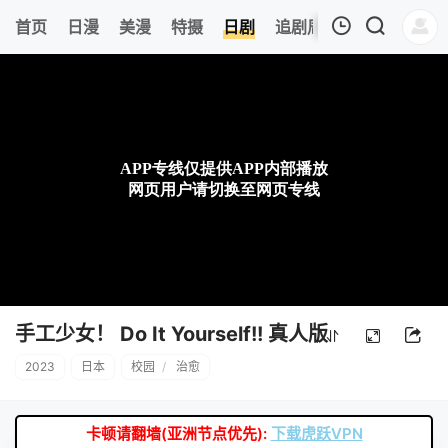
6
首页
日漫
美漫
特摄
日剧
追剧周表
今日更新
我的观影记录
暂无观看影片的记录
手工少女！ Do It Yourself!! 真人版
2023
日本
校园
/
治愈
卡顿请翻墙(亚洲节点优先):
下载虎跃VPN