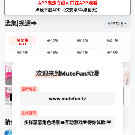
APP高速专线可前往APP观看
点我下载APP（仅安卓/苹果暂无）
选集|换源➡
APP专线
第01集
第02集
第03集
第04集
第05集
第06集
第07集
第08集
欢迎来到MuteFun动漫
最新域名
www.mutefun.tv
在线游玩
猜你喜欢
多样瑟瑟角色场景👄互动游戏💗待你体验!🌟