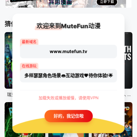
猜你喜欢
欢迎来到MuteFun动漫
最新域名
www.mutefun.tv
在线游玩
多样瑟瑟角色场景👄互动游戏💗待你体验!🌟
10集全
8集全
9集全
瑞克和莫蒂 第八季
爱、死亡和机器人 第二季
爱、死亡和机器人 第三季
加载失败或播放缓慢，请使用VPN
好的，我记住啦