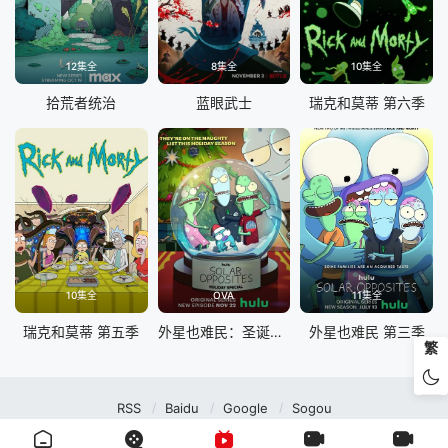
12集全
8集全
10集全
拾荒者统治
蓝眼武士
瑞克和莫蒂 第六季
10集全
OVA
11集全
瑞克和莫蒂 第五季
外星也难民：圣诞特别篇
外星也难民 第三季
繁
RSS
Baidu
Google
Sogou
MuteFun动漫网站-无声乐趣-(゜-゜)つロ 干杯~MuteFun动漫网站所有内容均来