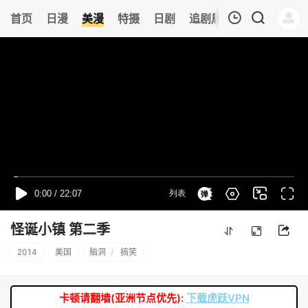
0
首页
日漫
美漫
特摄
日剧
追剧周表
今日更新
我的观影记录
暂无观看影片的记录
怪诞小镇 第二季
2014
美国
脑洞
/
搞笑
卡顿请翻墙(亚洲节点优先):
下载虎跃VPN