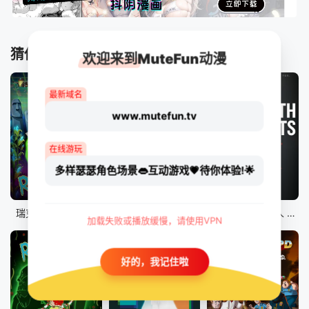
猜你喜欢
欢迎来到MuteFun动漫
最新域名
www.mutefun.tv
在线游玩
多样瑟瑟角色场景👄互动游戏💗待你体验!🌟
10集全
8集全
9集全
瑞克和莫蒂 第八季
爱、死亡和机器人 第二季
爱、死亡和机器人 第三季
加载失败或播放缓慢，请使用VPN
好的，我记住啦