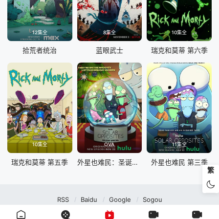
12集全
8集全
10集全
拾荒者统治
蓝眼武士
瑞克和莫蒂 第六季
10集全
OVA
11集全
瑞克和莫蒂 第五季
外星也难民：圣诞特别篇
外星也难民 第三季
繁
RSS
Baidu
Google
Sogou
MuteFun动漫网站-无声乐趣-(゜-゜)つロ 干杯~MuteFun动漫网站所有内容均来