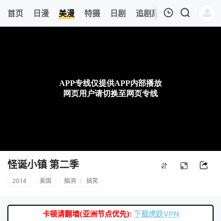
8
首页
日漫
美漫
特摄
日剧
追剧周表
今日更新
我的观影记录
暂无观看影片的记录
怪诞小镇 第二季
2014
美国
脑洞
/
搞笑
卡顿请翻墙(亚洲节点优先):
下载虎跃VPN