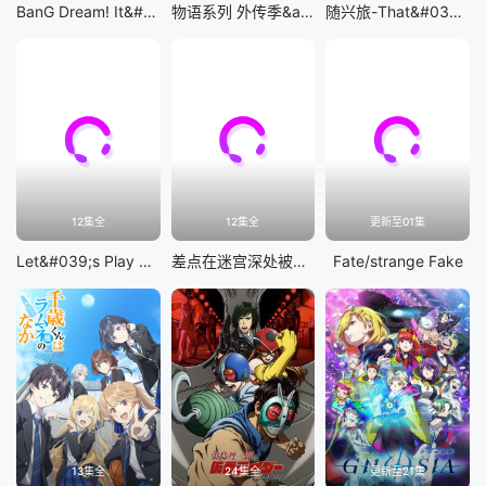
BanG Dream! It&#039;s MyGO!!!!!
物语系列 外传季&amp;怪物季
随兴旅-That&#039;s Journey-
12集全
12集全
更新至01集
Let&#039;s Play 充满挑战的人生
差点在迷宫深处被信任的伙伴杀掉，但靠着天赐技能「无限扭蛋」获得等级9999的伙伴，我要向前队友和世界展开复仇&amp;「给他们好看！」
Fate/strange Fake
13集全
24集全
更新至21集