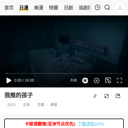
0
首页
日漫
美漫
特摄
日剧
追剧周表
今日更新
我的观影记录
暂无观看影片的记录
我推的孩子
2023
日本
恋爱
/
悬疑
卡顿请翻墙(亚洲节点优先):
下载虎跃VPN