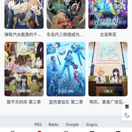
13集全
24集全
更新至21集
弹珠汽水瓶里的千岁同学
东岛丹三郎想成为假面骑士
古诺希亚
更新至18集
更新至19集
12集全
致不灭的你 第三季
蓝色管弦乐 第二季
明天，美食广场见。
繁
RSS
Baidu
Google
Sogou
MuteFun动漫网站-无声乐趣-(゜-゜)つロ 干杯~MuteFun动漫网站所有内容均来