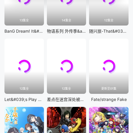
13集全
14集全
12集全
BanG Dream! It&#039;s MyGO!!!!!
物语系列 外传季&amp;怪物季
随兴旅-That&#039;s Journey-
12集全
12集全
更新至01集
Let&#039;s Play 充满挑战的人生
差点在迷宫深处被信任的伙伴杀掉，但靠着天赐技能「无限扭蛋」获得等级9999的伙伴，我要向前队友和世界展开复仇&amp;「给他们好看！」
Fate/strange Fake