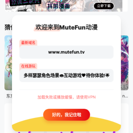
欢迎来到MuteFun动漫
猜你喜欢
最新域名
www.mutefun.tv
在线游玩
多样瑟瑟角色场景👄互动游戏💗待你体验!🌟
12集全
12集全
剧场版
东京猫猫 NEW～♡
真・进化果 实不知不觉踏上胜利的人生
剧场版 Fate/stay night [Heaven&#039;s Feel] III.spring song
加载失败或播放缓慢，请使用VPN
好的，我记住啦