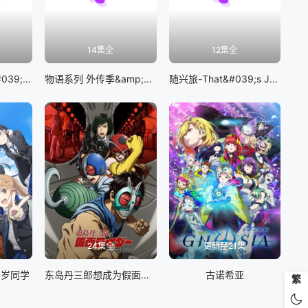
14集全
12集全
BanG Dream! It&#039;s MyGO!!!!!
物语系列 外传季&amp;怪物季
随兴旅-That&#039;s Journey-
24集全
更新至21集
千岁同学
东岛丹三郎想成为假面骑士
古诺希亚
繁