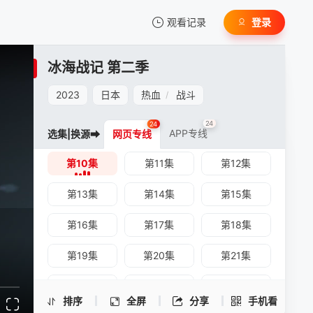
观看记录
登录
我的观影记录
冰海战记 第二季
第01集
第02集
第03集
2023
日本
热血
战斗
/
第04集
第05集
第06集
24
24
第07集
第08集
第09集
APP专线
选集|换源➡
网页专线
第10集
第11集
第12集
暂无观看影片的记录
冰海战记 第二季 -第10集
手机扫一扫继续看
第13集
第14集
第15集
第16集
第17集
第18集
第19集
第20集
第21集
第22集
第23集
第24集
排序
全屏
分享
手机看