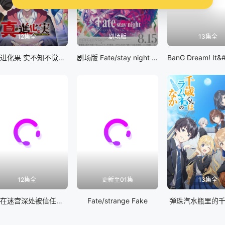
12集全
剧场版
13集全
真・进化果 实不知不觉踏上胜利的人生
剧场版 Fate/stay night [Heaven&#039;s Feel] III.spring song
12集全
更新至01集
13集全
差点在迷宫深处被信任的伙伴杀掉，但靠着天赐技能「无限扭蛋」获得等级9999的伙伴，我要向前队友和世界展开复仇&amp;「给他们好看！」
Fate/strange Fake
弹珠汽水瓶里的