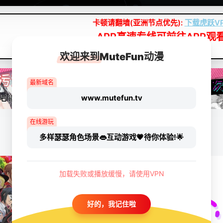
卡顿请翻墙(亚洲节点优先):
下载虎跃V
APP高速专线可前往APP观
点我下载APP（仅安卓/苹果暂无）
欢迎来到MuteFun动漫
最新域名
www.mutefun.tv
在线游玩
多样瑟瑟角色场景👄互动游戏💗待你体验!🌟
加载失败或播放缓慢，请使用VPN
好的，我记住啦