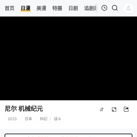
6
首页
日漫
美漫
特摄
日剧
追剧周表
今日更新
我的观影记录
暂无观看影片的记录
尼尔 机械纪元
2023
日本
科幻
/
战斗