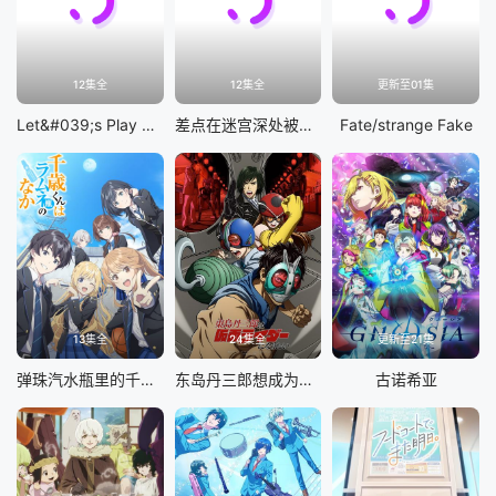
12集全
12集全
更新至01集
Let&#039;s Play 充满挑战的人生
差点在迷宫深处被信任的伙伴杀掉，但靠着天赐技能「无限扭蛋」获得等级9999的伙伴，我要向前队友和世界展开复仇&amp;「给他们好看！」
Fate/strange Fake
13集全
24集全
更新至21集
弹珠汽水瓶里的千岁同学
东岛丹三郎想成为假面骑士
古诺希亚