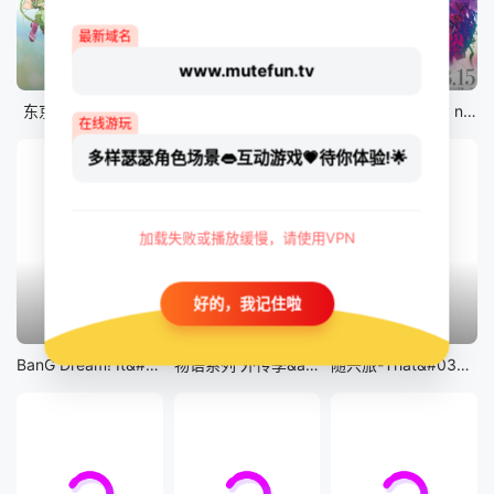
最新域名
www.mutefun.tv
12集全
12集全
剧场版
东京猫猫 NEW～♡
真・进化果 实不知不觉踏上胜利的人生
剧场版 Fate/stay night [Heaven&#039;s Feel] III.spring song
在线游玩
多样瑟瑟角色场景👄互动游戏💗待你体验!🌟
加载失败或播放缓慢，请使用VPN
好的，我记住啦
13集全
14集全
12集全
BanG Dream! It&#039;s MyGO!!!!!
物语系列 外传季&amp;怪物季
随兴旅-That&#039;s Journey-