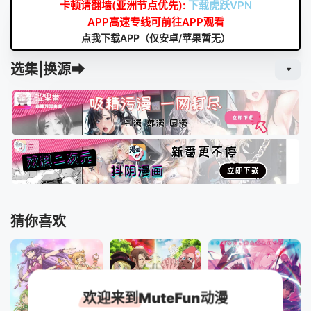
卡顿请翻墙(亚洲节点优先):
下载虎跃VPN
APP高速专线可前往APP观看
点我下载APP（仅安卓/苹果暂无）
选集|换源➡
猜你喜欢
欢迎来到MuteFun动漫