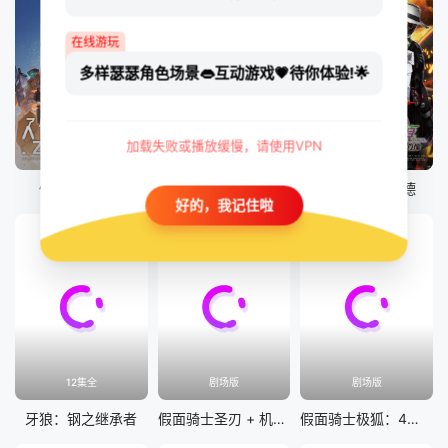
在线游玩
多样瑟瑟角色场景👄互动游戏💗待你体验!🌟
加载失败或播放缓慢，请使用VPN
更新至19集
7集全
50集全
假面骑士加布
假面骑士 界外者
假面骑士歌查德
好的，我记住啦
12集全
剧场版
剧场版
牙狼：钢之继承者
假面骑士圣刃 + 机界战队全开者 超级英雄战记
假面骑士极狐：4位王者与黑狐