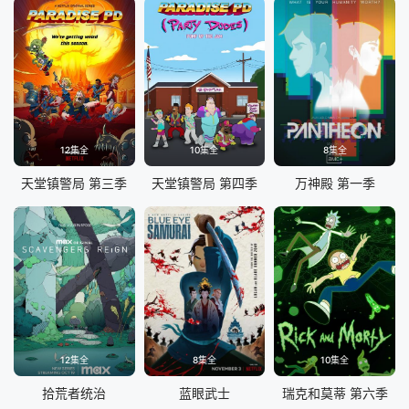
12集全
10集全
8集全
天堂镇警局 第三季
天堂镇警局 第四季
万神殿 第一季
12集全
8集全
10集全
拾荒者统治
蓝眼武士
瑞克和莫蒂 第六季