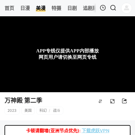
6
首页
日漫
美漫
特摄
日剧
追剧周表
今日更新
我的观影记录
暂无观看影片的记录
万神殿 第二季
2023
美国
科幻
/
战斗
卡顿请翻墙(亚洲节点优先):
下载虎跃VPN