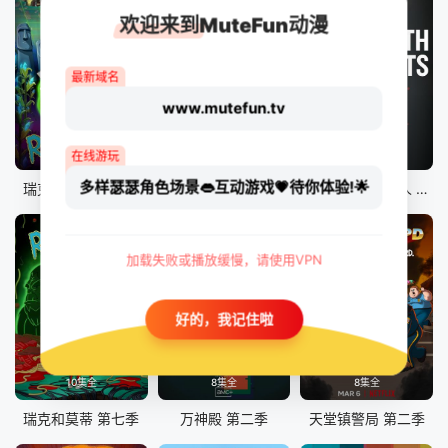
欢迎来到MuteFun动漫
最新域名
www.mutefun.tv
10集全
8集全
9集全
在线游玩
多样瑟瑟角色场景👄互动游戏💗待你体验!🌟
瑞克和莫蒂 第八季
爱、死亡和机器人 第二季
爱、死亡和机器人 第三季
加载失败或播放缓慢，请使用VPN
好的，我记住啦
10集全
8集全
8集全
瑞克和莫蒂 第七季
万神殿 第二季
天堂镇警局 第二季