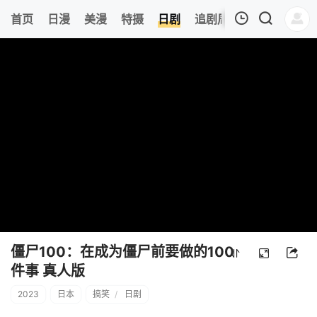
6
首页
日漫
美漫
特摄
日剧
追剧周表
今日更新
我的观影记录
暂无观看影片的记录
僵尸100：在成为僵尸前要做的100
件事 真人版
2023
日本
搞笑
/
日剧