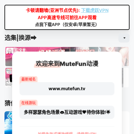
卡顿请翻墙(亚洲节点优先):
下载虎跃VPN
APP高速专线可前往APP观看
点我下载APP（仅安卓/苹果暂无）
选集|换源➡
欢迎来到MuteFun动漫
最新域名
www.mutefun.tv
猜你喜欢
在线游玩
多样瑟瑟角色场景👄互动游戏💗待你体验!🌟
加载失败或播放缓慢，请使用VPN