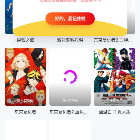
好的，我记住啦
剧场版
10集全
真人剧场版
碧蓝之海
派对浪客孔明
东京复仇者2 血腥万圣节篇-决战-
真人剧场版
真人剧场版
5集全
东京复仇者
东京复仇者2 血色万圣节篇-命运-
幽游白书 真人版