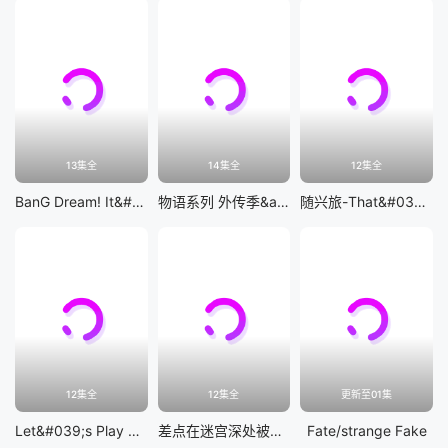
13集全
14集全
12集全
BanG Dream! It&#039;s MyGO!!!!!
物语系列 外传季&amp;怪物季
随兴旅-That&#039;s Journey-
12集全
12集全
更新至01集
Let&#039;s Play 充满挑战的人生
差点在迷宫深处被信任的伙伴杀掉，但靠着天赐技能「无限扭蛋」获得等级9999的伙伴，我要向前队友和世界展开复仇&amp;「给他们好看！」
Fate/strange Fake