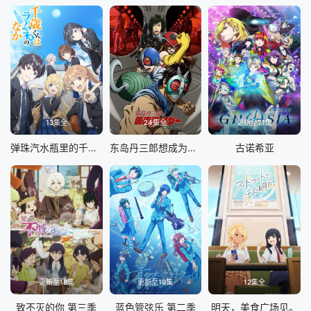
13集全
24集全
更新至21集
弹珠汽水瓶里的千岁同学
东岛丹三郎想成为假面骑士
古诺希亚
更新至18集
更新至19集
12集全
致不灭的你 第三季
蓝色管弦乐 第二季
明天，美食广场见。