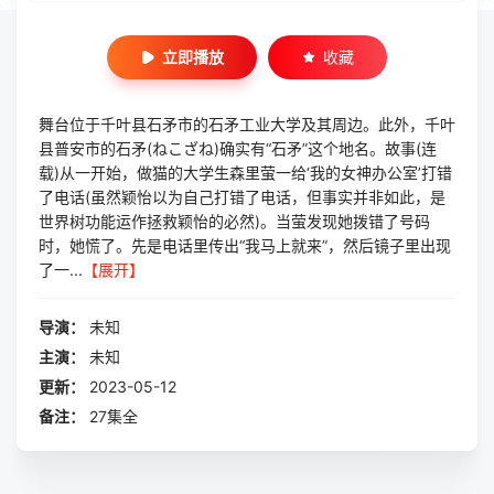
立即播放
收藏
舞台位于千叶县石矛市的石矛工业大学及其周边。此外，千叶
县普安市的石矛(ねこざね)确实有“石矛”这个地名。故事(连
载)从一开始，做猫的大学生森里萤一给‘我的女神办公室’打错
了电话(虽然颖怡以为自己打错了电话，但事实并非如此，是
世界树功能运作拯救颖怡的必然)。当萤发现她拨错了号码
时，她慌了。先是电话里传出“我马上就来”，然后镜子里出现
了一...
【展开】
导演：
未知
主演：
未知
更新：
2023-05-12
备注：
27集全