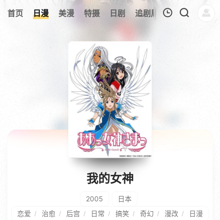
12
首页
日漫
美漫
特摄
日剧
追剧周表
今日更新
我的观影记录
暂无观看影片的记录
我的女神
2005
日本
恋爱
治愈
后宫
日常
搞笑
奇幻
漫改
日漫
/
/
/
/
/
/
/