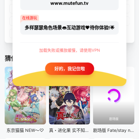
www.mutefun.tv
第17集
第18集
第19集
第20集
在线游玩
第21集
第22集
第23集
第24集
多样瑟瑟角色场景👄互动游戏💗待你体验!🌟
第25集
第26集
第27集
加载失败或播放缓慢，请使用VPN
猜你喜欢
好的，我记住啦
12集全
12集全
剧场版
东京猫猫 NEW～♡
真・进化果 实不知不觉踏上胜利的人生
剧场版 Fate/stay night [Heaven&#039;s Feel] III.spring song