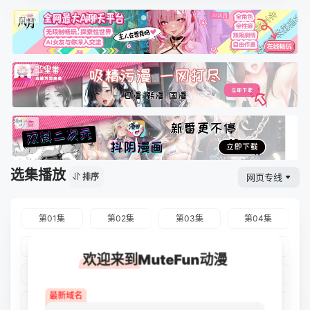
选集播放
网页专线
排序
第01集
第02集
第03集
第04集
第05集
第06集
第07集
第08集
欢迎来到MuteFun动漫
第09集
第10集
第11集
第12集
最新域名
第13集
第14集
第15集
第16集