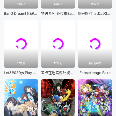
13集全
14集全
12集全
BanG Dream! It&#039;s MyGO!!!!!
物语系列 外传季&amp;怪物季
随兴旅-That&#039;s Journey-
12集全
12集全
更新至01集
Let&#039;s Play 充满挑战的人生
差点在迷宫深处被信任的伙伴杀掉，但靠着天赐技能「无限扭蛋」获得等级9999的伙伴，我要向前队友和世界展开复仇&amp;「给他们好看！」
Fate/strange Fake