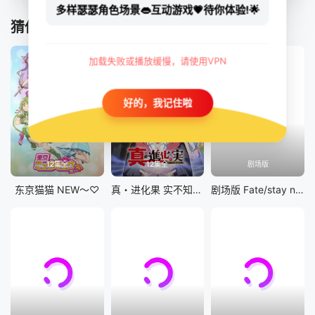
多样瑟瑟角色场景👄互动游戏💗待你体验!🌟
猜你喜欢
加载失败或播放缓慢，请使用VPN
好的，我记住啦
12集全
12集全
剧场版
东京猫猫 NEW～♡
真・进化果 实不知不觉踏上胜利的人生
剧场版 Fate/stay night [Heaven&#039;s Feel] III.spring song