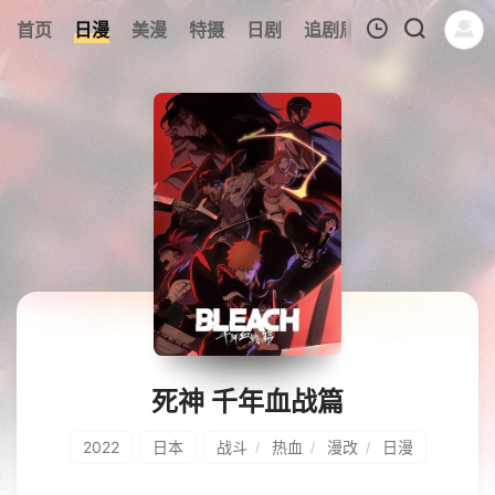
6
首页
日漫
美漫
特摄
日剧
追剧周表
今日更新
我的观影记录
暂无观看影片的记录
死神 千年血战篇
2022
日本
战斗
热血
漫改
日漫
/
/
/