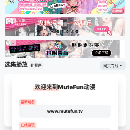
选集播放
网页专线
排序
第01集
第02集
第03集
第04集
欢迎来到MuteFun动漫
第05集
第06集
第07集
第08集
最新域名
第09集
第10集
第11集
第12集
www.mutefun.tv
第13集
在线游玩