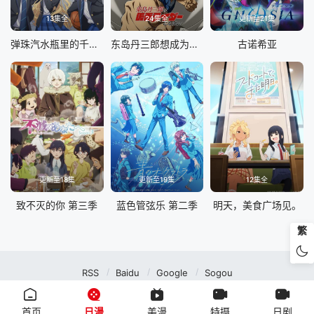
13集全
24集全
更新至21集
弹珠汽水瓶里的千岁同学
东岛丹三郎想成为假面骑士
古诺希亚
更新至18集
更新至19集
12集全
致不灭的你 第三季
蓝色管弦乐 第二季
明天，美食广场见。
繁
RSS
Baidu
Google
Sogou
MuteFun动漫网站-无声乐趣-(゜-゜)つロ 干杯~MuteFun动漫网站所有内容均来
自互联网分享站点所提供的公开引用资源，未提供资源上传、存储服务。
首页
日漫
美漫
特摄
日剧