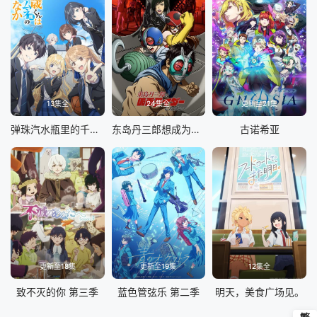
13集全
24集全
更新至21集
弹珠汽水瓶里的千岁同学
东岛丹三郎想成为假面骑士
古诺希亚
更新至18集
更新至19集
12集全
致不灭的你 第三季
蓝色管弦乐 第二季
明天，美食广场见。