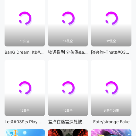
13集全
14集全
12集全
BanG Dream! It&#039;s MyGO!!!!!
物语系列 外传季&amp;怪物季
随兴旅-That&#039;s Journey-
12集全
12集全
更新至01集
Let&#039;s Play 充满挑战的人生
差点在迷宫深处被信任的伙伴杀掉，但靠着天赐技能「无限扭蛋」获得等级9999的伙伴，我要向前队友和世界展开复仇&amp;「给他们好看！」
Fate/strange Fake