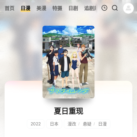
0
首页
日漫
美漫
特摄
日剧
追剧周表
今日更新
我的观影记录
暂无观看影片的记录
夏日重现
2022
日本
漫改
悬疑
日漫
/
/