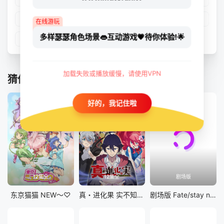
第21集
第22集
第23集
第24集
在线游玩
多样瑟瑟角色场景👄互动游戏💗待你体验!🌟
第25集
加载失败或播放缓慢，请使用VPN
猜你喜欢
好的，我记住啦
12集全
12集全
剧场版
东京猫猫 NEW～♡
真・进化果 实不知不觉踏上胜利的人生
剧场版 Fate/stay night [Heaven&#039;s Feel] III.spring song