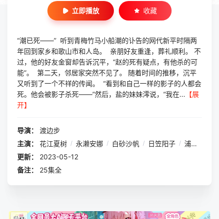
立即播放
收藏
“潮已死——” 听到青梅竹马小船潮的讣告的网代新平时隔两
年回到家乡和歌山市和人岛。 亲朋好友重逢，葬礼顺利。 不
过，他的好友金窗却告诉沉平，“赵的死有疑点，有他杀的可
能”。 第二天，邻居家突然不见了。 随着时间的推移，沉平
又听到了一个不祥的传闻。 “看到和自己一样的影子的人都会
死。他会被影子杀死——”然后，盐的妹妹澪说，“我在...
【展
开】
导演：
渡边步
主演：
花江夏树
/
永濑安娜
/
白砂沙帆
/
日笠阳子
/
浦山迅
/
更新：
2023-05-12
备注：
25集全