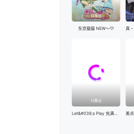
12集全
东京猫猫 NEW～♡
12集全
Let&#039;s Play 充满挑战的人生