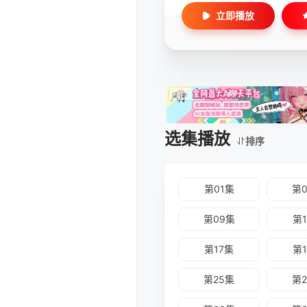
立即播放
选集播放
排序
第01集
第
第09集
第
第17集
第
第25集
第