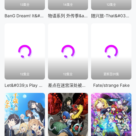
13集全
14集全
12集全
BanG Dream! It&#039;s MyGO!!!!!
物语系列 外传季&amp;怪物季
随兴旅-That&#039;s Journey-
12集全
12集全
更新至01集
Let&#039;s Play 充满挑战的人生
差点在迷宫深处被信任的伙伴杀掉，但靠着天赐技能「无限扭蛋」获得等级9999的伙伴，我要向前队友和世界展开复仇&amp;「给他们好看！」
Fate/strange Fake