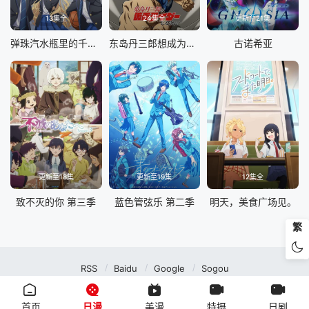
13集全
24集全
更新至21集
弹珠汽水瓶里的千岁同学
东岛丹三郎想成为假面骑士
古诺希亚
更新至18集
更新至19集
12集全
致不灭的你 第三季
蓝色管弦乐 第二季
明天，美食广场见。
繁
RSS
Baidu
Google
Sogou
MuteFun动漫网站-无声乐趣-(゜-゜)つロ 干杯~MuteFun动漫网站所有内容均来
自互联网分享站点所提供的公开引用资源，未提供资源上传、存储服务。
首页
日漫
美漫
特摄
日剧