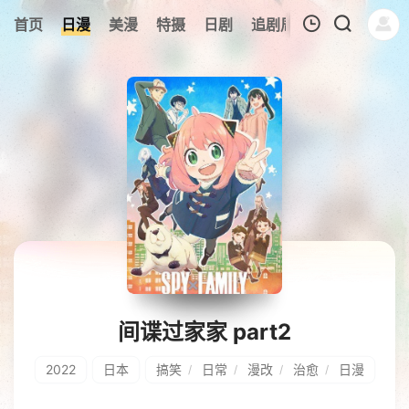
6
首页
日漫
美漫
特摄
日剧
追剧周表
今日更新
我的观影记录
暂无观看影片的记录
间谍过家家 part2
2022
日本
搞笑
日常
漫改
治愈
日漫
/
/
/
/