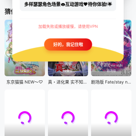
多样瑟瑟角色场景👄互动游戏💗待你体验!🌟
猜你喜欢
加载失败或播放缓慢，请使用VPN
好的，我记住啦
12集全
12集全
剧场版
东京猫猫 NEW～♡
真・进化果 实不知不觉踏上胜利的人生
剧场版 Fate/stay night [Heaven&#039;s Feel] III.spring song