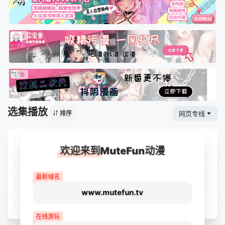
选集播放
网页专线
排序
第13集
第14集
第15集
第16集
欢迎来到MuteFun动漫
第17集
第18集
第19集
第20集
最新域名
第21集
第22集
第23集
第24集
www.mutefun.tv
第25集
在线游玩