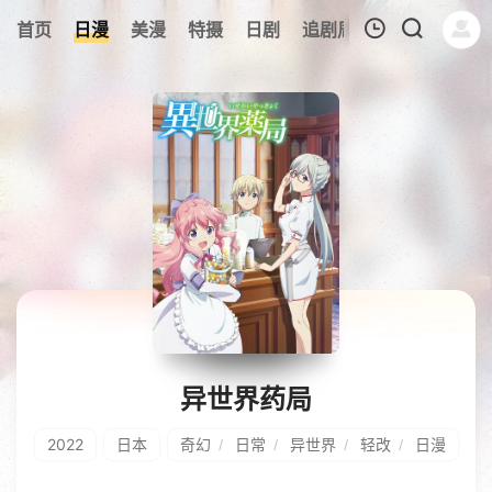
5
首页
日漫
美漫
特摄
日剧
追剧周表
今日更新
我的观影记录
暂无观看影片的记录
异世界药局
2022
日本
奇幻
日常
异世界
轻改
日漫
/
/
/
/