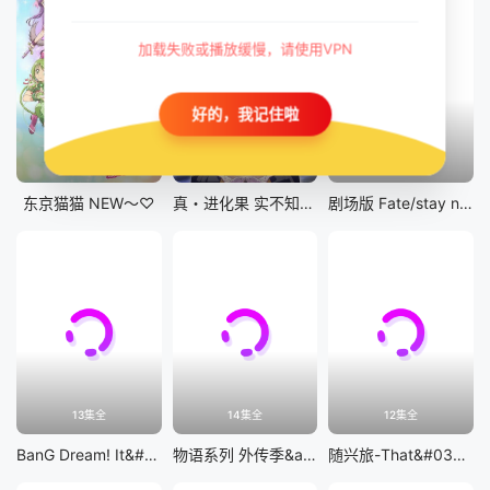
加载失败或播放缓慢，请使用VPN
好的，我记住啦
12集全
12集全
剧场版
东京猫猫 NEW～♡
真・进化果 实不知不觉踏上胜利的人生
剧场版 Fate/stay night [Heaven&#039;s Feel] III.spring song
13集全
14集全
12集全
BanG Dream! It&#039;s MyGO!!!!!
物语系列 外传季&amp;怪物季
随兴旅-That&#039;s Journey-