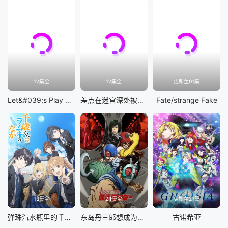
12集全
12集全
更新至01集
Let&#039;s Play 充满挑战的人生
差点在迷宫深处被信任的伙伴杀掉，但靠着天赐技能「无限扭蛋」获得等级9999的伙伴，我要向前队友和世界展开复仇&amp;「给他们好看！」
Fate/strange Fake
13集全
24集全
更新至21集
弹珠汽水瓶里的千岁同学
东岛丹三郎想成为假面骑士
古诺希亚