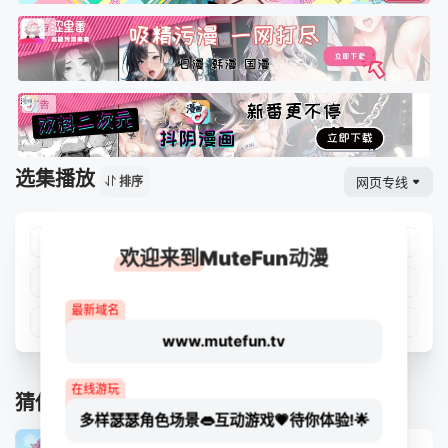
选集播放
网页专线
排序
第01集
第02集
第03集
第04集
欢迎来到MuteFun动漫
第05集
第06集
第07集
第08集
最新域名
第09集
第10集
第11集
第12集
www.mutefun.tv
在线游玩
猜你喜欢
多样瑟瑟角色场景👄互动游戏💗待你体验!🌟