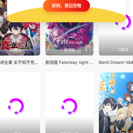
好的，我记住啦
12集全
剧场版
13集全
真・进化果 实不知不觉踏上胜利的人生
剧场版 Fate/stay night [Heaven&#039;s Feel] III.spring song