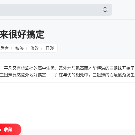
来很好搞定
后宫
搞笑
漫改
日漫
/
/
/
。平凡又有些笨拙的高中生优，意外地与孤高而才华横溢的三姐妹开始了
三姐妹竟然意外地好搞定——？在与优的相处中，三姐妹的心境逐渐发生
心动……一场充满欢笑与甜蜜的同居爱情喜剧，正式开幕！
收藏