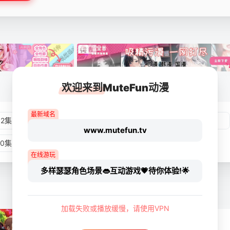
欢迎来到MuteFun动漫
最新域名
02集
第03集
第04集
第05集
www.mutefun.tv
10集
第11集
第12集
在线游玩
多样瑟瑟角色场景👄互动游戏💗待你体验!🌟
加载失败或播放缓慢，请使用VPN