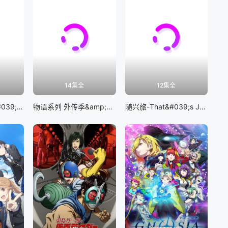
14集全
12集全
BanG Dream! It&#039;s MyGO!!!!!
物语系列 外传季&amp;怪物季
随兴旅-That&#039;s Journey-