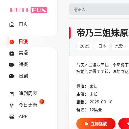
首页
帝乃三姐妹原
日漫
2025
日本
恋爱
/
美漫
特摄
与天才三姐妹同住一个屋檐下
被她们耍得团团转，没想到这
日剧
她们，开始动摇、慌乱，甚至
导演：
未知
追剧周表
主演：
未知
更新：
2025-09-18
0
今日更新
备注：
12集全
APP
立即播放