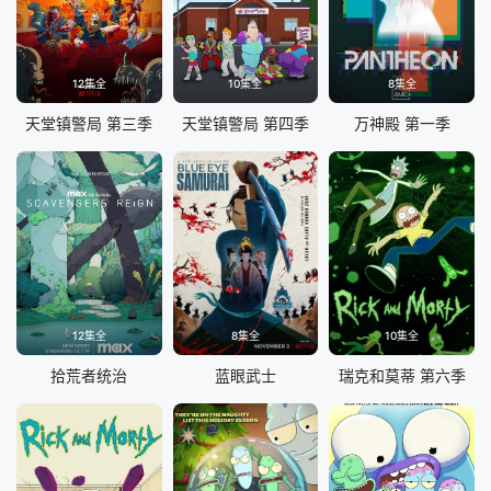
12集全
10集全
8集全
天堂镇警局 第三季
天堂镇警局 第四季
万神殿 第一季
12集全
8集全
10集全
拾荒者统治
蓝眼武士
瑞克和莫蒂 第六季