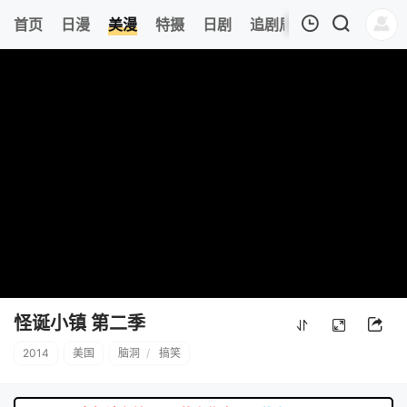
6
首页
日漫
美漫
特摄
日剧
追剧周表
今日更新
我的观影记录
暂无观看影片的记录
怪诞小镇 第二季
2014
美国
脑洞
/
搞笑