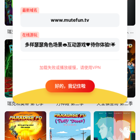
最新域名
www.mutefun.tv
10集全
8集全
9集全
瑞克和莫蒂 第八季
爱、死亡和机器人 第二季
爱、死亡和机器人 第三季
在线游玩
多样瑟瑟角色场景👄互动游戏💗待你体验!🌟
加载失败或播放缓慢，请使用VPN
好的，我记住啦
10集全
8集全
8集全
瑞克和莫蒂 第七季
万神殿 第二季
天堂镇警局 第二季